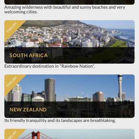
Amazing wilderness with beautiful and sunny beaches and very
welcoming cities.
ENGLISH
SOUTH AFRICA
Extraordinary destination in "Rainbow Nation".
ENGLISH
NEW ZEALAND
Its friendly tranquility and its landscapes are breathtaking.
ENGLISH