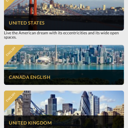
UNITED STATES
Live the American dream with its eccentricities and its wide open
spaces.
ENGLISH
CANADA ENGLISH
ENGLISH
UNITED KINGDOM