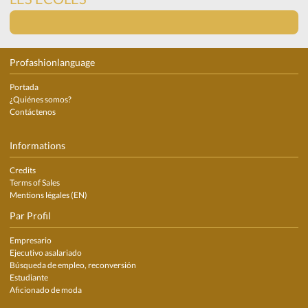
Profashionlanguage
Portada
¿Quiénes somos?
Contáctenos
Informations
Credits
Terms of Sales
Mentions légales (EN)
Par Profil
Empresario
Ejecutivo asalariado
Búsqueda de empleo, reconversión
Estudiante
Aficionado de moda