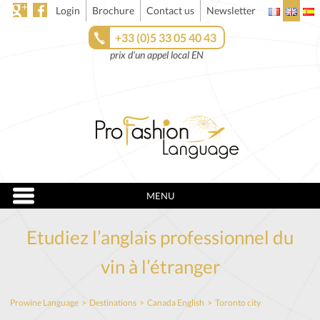
Login
Brochure
Contact us
Newsletter
+33 (0)5 33 05 40 43
prix d'un appel local EN
MENU
Etudiez l’anglais professionnel du
vin à l’étranger
Prowine Language
>
Destinations
>
Canada English
>
Toronto city