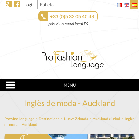
Login
Folleto
+33 (0)5 33 05 40 43
prix d'un appel local ES
MENU
Inglès de moda - Auckland
Prowine Language
>
Destinations
>
Nueva Zelanda
>
Auckland ciudad
>
Inglès
de moda – Auckland