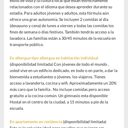
estilo de vida y la cultura local que están estrechamente
relacionados con el idioma que desea aprender durante su
estadía. Para adultos jóvenes y adultos, esta fórmula aún
ofrece una gran autonomía. Se incluyen 2 comidas al día
(desayuno y cena) de lunes a viernes y todas las comidas los
fines de semana o días festivos. También tendrás acceso a la
lavadora. Las familias están a 30/45 minutos de la escuela en
transporte público.
En albergue tipo albergue en habitación individual
(disponibilidad limitada) Con jóvenes de todo el mundo ,
usted vive en un edificio dedicado, en todo o en parte, a dar la
bienvenida a estudiantes o jóvenes. los viajeros. Tienes
acceso a lavandería, cocina y wifi. Aproximadamente un 20%
más caro que la familia . No incluye comidas pero acceso
gratuito a la cocina común. Un gimnasio esta disponible
Hostal en el centro de la ciudad, a 15 minutos a pie de la
escuela.
En apartamento en residencia
(disponibilidad limitada)
Esta es la solución ideal para aquellos que quieren ser