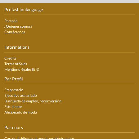
Profashionlanguage
Portada
¿Quiénes somos?
Contáctenos
Informations
Credits
Terms of Sales
Mentions légales (EN)
Par Profil
Empresario
Ejecutivo asalariado
Búsqueda de empleo, reconversión
Estudiante
Aficionado de moda
Par cours
Cursos de idiomas de moda en el extranjero