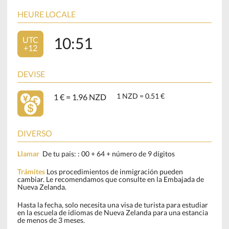
HEURE LOCALE
10:51
UTC
+12
DEVISE
1 NZD = 0.51 €
1 € = 1.96 NZD
DIVERSO
Llamar
De tu pais: : 00 + 64 + número de 9 dígitos
Trámites
Los procedimientos de inmigración pueden
cambiar. Le recomendamos que consulte en la Embajada de
Nueva Zelanda.
Hasta la fecha, solo necesita una visa de turista para estudiar
en la escuela de idiomas de Nueva Zelanda para una estancia
de menos de 3 meses.