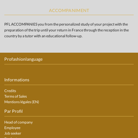
ACCOMPANIMENT
PFL ACCOMPANIES you from the personalized study of your project with the
preparation of the trip until your return in France through the reception in the
country by a tutor with an educational follow-up.
Profashionlanguage
Informations
Credits
Terms of Sales
Mentions légales (EN)
Par Profil
Head of company
Employee
Job seeker