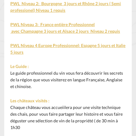
PWL
Niveau 2: Bourgogne
3 jours et Rhône 2 jours (
Semi
professionel) Niveau 1 requis
PWL Niveau 3: France entière Professionnel
avec Champagne
3 jours et Alsace 2 jours Niveau 2 requis
PWL Niveau 4 Europe Professionnel
: Espagne 5 jours et Italie
5 jours
Le Guide :
Le guide professionnel du vin vous fera découvrir les secrets
de la région que vous visiterez en langue Française, Anglaise
et chinoise.
Les châteaux visités :
Chaque château vous accueiilera pour une visite technique
des chais, pour vous faire partager leur histoire et vous faire
déguster une sélection de vin de la propriété ( de 30 min à
1h30