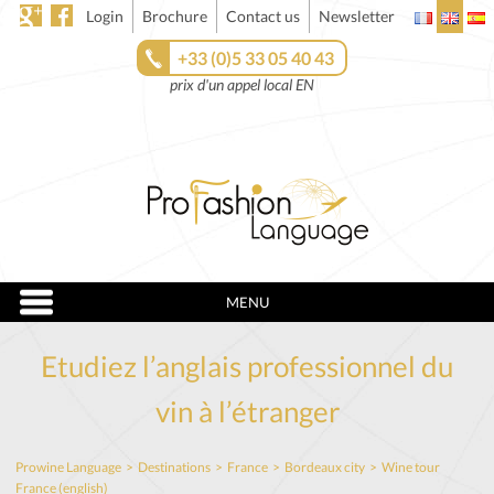
Login
Brochure
Contact us
Newsletter
+33 (0)5 33 05 40 43
prix d'un appel local EN
MENU
Etudiez l’anglais professionnel du
vin à l’étranger
Prowine Language
>
Destinations
>
France
>
Bordeaux city
>
Wine tour
France (english)