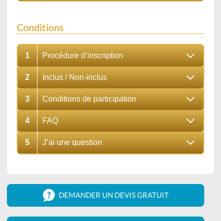
Conditions
1
Procédure d’inscription
2
Inclus / Non-inclus
3
Conditions de participation
4
FAQ
5
J’ai une question
DEMANDER UN DEVIS GRATUIT