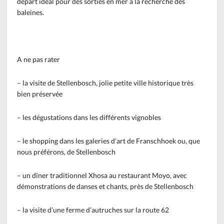
départ idéal pour des sorties en mer à la recherche des
baleines.
A ne pas rater
– la visite de Stellenbosch, jolie petite ville historique très
bien préservée
– les dégustations dans les différents vignobles
– le shopping dans les galeries d’art de Franschhoek ou, que
nous préférons, de Stellenbosch
– un dîner traditionnel Xhosa au restaurant Moyo, avec
démonstrations de danses et chants, près de Stellenbosch
– la visite d’une ferme d’autruches sur la route 62