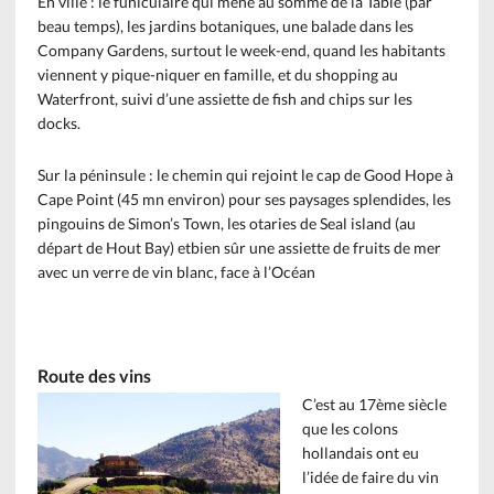
En ville : le funiculaire qui mène au somme de la Table (par
beau temps), les jardins botaniques, une balade dans les
Company Gardens, surtout le week-end, quand les habitants
viennent y pique-niquer en famille, et du shopping au
Waterfront, suivi d’une assiette de fish and chips sur les
docks.
Sur la péninsule : le chemin qui rejoint le cap de Good Hope à
Cape Point (45 mn environ) pour ses paysages splendides, les
pingouins de Simon’s Town, les otaries de Seal island (au
départ de Hout Bay) etbien sûr une assiette de fruits de mer
avec un verre de vin blanc, face à l’Océan
Route des vins
C’est au 17ème siècle
que les colons
hollandais ont eu
l’idée de faire du vin