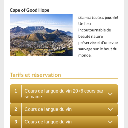
Cape of Good Hope
(Samedi toute la journée)
Un lieu
incoutournable de
beauté nature
préservée et d’une vue
sauvage sur le bout du
monde.
Tarifs et réservation
1
Cours de langue du vin 20+6 cours par
semaine
2
Cours de langue du vin
3
Cours de langue du vin