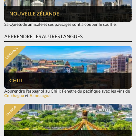
NOUVELLE ZÉLANDE
Sa Quiétude amicale et ses paysages sont à couper le souffle.
APPRENDRE LES AUTRES LANGUES
ESPAGNOL
CHILI
Apprendre l'espagnol au Chili: Fenêtre du pacifique avec les vins de
Colchagua
et
Aconcagua
.
CHINOIS