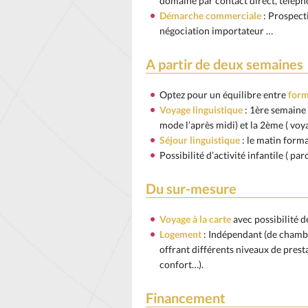
domaine par contact direct, télépho
Démarche commerciale
: Prospect
négociation importateur …
A partir de deux semaines
Optez pour un équilibre entre
form
Voyage linguistique
: 1ère semaine (
mode l’après midi) et la 2ème ( voya
Séjour linguistique
: le matin format
Possibilité d’activité infantile ( p
Du sur-mesure
Voyage à la carte
avec possibilité de
Logement
: Indépendant (de chambr
offrant différents niveaux de pres
confort…).
Financement