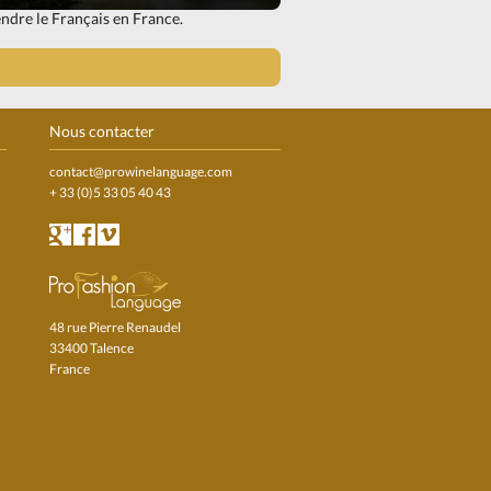
ndre le Français en France.
Nous contacter
contact@prowinelanguage.com
+ 33 (0)5 33 05 40 43
48 rue Pierre Renaudel
33400 Talence
France