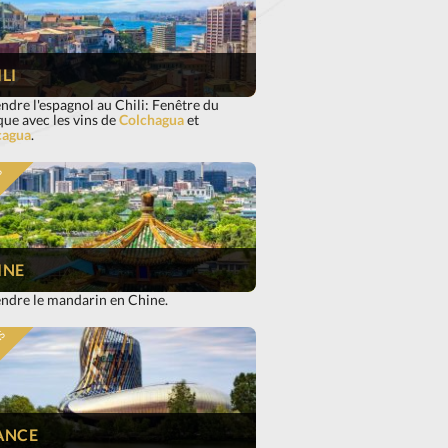
LI
dre l'espagnol au Chili: Fenêtre du
que avec les vins de
Colchagua
et
agua
.
S
INE
ndre le mandarin en Chine.
IS
ANCE