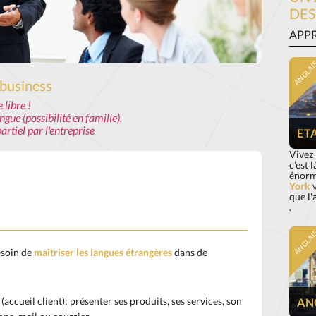
DES
APPR
ANGLAI
 business
 libre !
gue (possibilité en famille).
artiel par l'entreprise
ET
Vivez 
c’est l
énorm
York
v
que l
.
ANGLAI
esoin de
maîtriser les langues étrangères
dans de
 (accueil client): présenter ses produits, ses services, son
AN