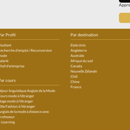
Appre
ar Profil
Par destination
tudiant
Etats Unis
echerche d’emploi / Reconversion
Angleterre
mode
Australie
alarié
Afrique du sud
hef d’entreprise
Canada
Nouvelle Zélande
Chili
Par cours
Chine
France
éjour linguistique Anglais de la Mode
ours mode à l’étranger
tage mode à l’étranger
lite Fashion à l’étranger
nglais de la mode à distance avec
rofesseur
-Learning