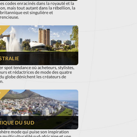
es codes enracinés dans la royauté et la
ion, mais tout autant dans la rébellion, la
ritannique est singulière et
rencieuse.
S
STRALIE
r spot tendance où acheteurs, stylistes,
urs et rédactrices de mode des quatre
du globe dénichent les créateurs de
n.
S
RIQUE DU SUD
phère mode qui puise son inspiration
a multiculturalité sud-africaine et une