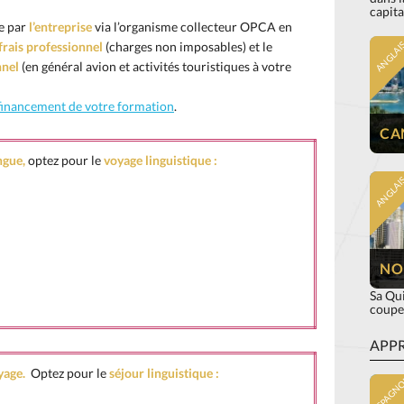
capita
ie par
l’entreprise
via l’organisme collecteur OPCA en
frais professionnel
(charges non imposables) et le
ANGLAI
nnel
(en général avion et activités touristiques à votre
financement de votre formation
.
CA
ngue,
optez pour le
voyage linguistique :
ANGLAI
NO
Sa Qui
couper
APPR
yage.
Optez pour le
séjour linguistique
:
ESPAGN