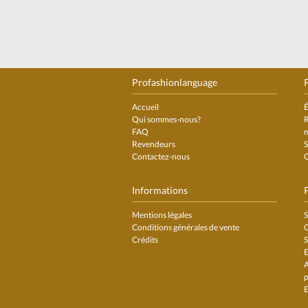
Profashionlanguage
P
Accueil
É
Qui sommes-nous?
R
FAQ
Revendeurs
S
Contactez-nous
C
Informations
Mentions légales
S
Conditions générales de vente
C
Crédits
S
E
A
p
E