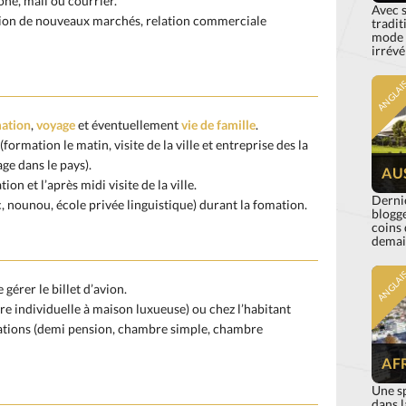
ne, mail ou courrier.
Avec s
ion de nouveaux marchés, relation commerciale
tradit
mode b
irrévé
ANGLAI
ation
,
voyage
et éventuellement
vie de famille
.
formation le matin, visite de la ville et entreprise des la
ge dans le pays).
AU
ion et l’après midi visite de la ville.
Dernie
arc, nounou, école privée linguistique) durant la fomation.
blogge
coins 
demai
ANGLAI
 gérer le billet d’avion.
e individuelle à maison luxueuse) ou chez l’habitant
tations (demi pension, chambre simple, chambre
AF
Une s
dans l