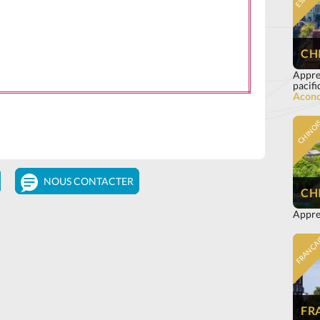
CHI
Appren
pacifi
Aconc
CHINOI
NOUS CONTACTER
CH
Appre
FRANÇA
FR