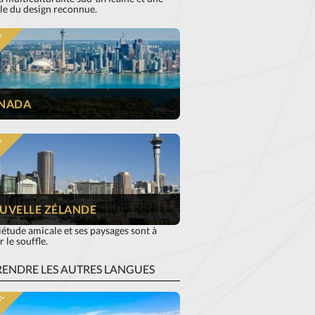
le du design reconnue.
S
NADA
S
UVELLE ZÉLANDE
étude amicale et ses paysages sont à
 le souffle.
ENDRE LES AUTRES LANGUES
OL