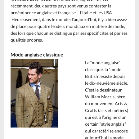
récemment, deux autres pays sont venus contester la
proéminence anglaise et française – l’Italie et les USA.
Heureusement, dans le monde d’aujourd’hui, il y a bien assez
de place pour quatre leaders mondiaux en matière de mode,
dès lors que chacun se distingue par ses spécificités et par ses
qualités propres.
Mode anglaise classique
La “mode anglaise”
classique, la “mode
British”, existe depuis
le dix-neuvième siècle.
C’est le dessinateur
William Morris, père
du mouvement Arts &
Crafts (arts et métiers)
qui est à l’origine d’un
certain “style anglais”
qui caractérise encore
aujourd’hui la mode