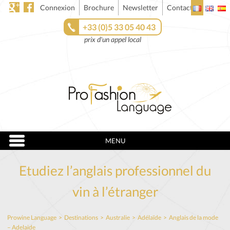
Connexion
Brochure
Newsletter
Contact
+33 (0)5 33 05 40 43
prix d'un appel local
MENU
Etudiez l’anglais professionnel du
vin à l’étranger
Prowine Language
>
Destinations
>
Australie
>
Adélaïde
>
Anglais de la mode
– Adelaide