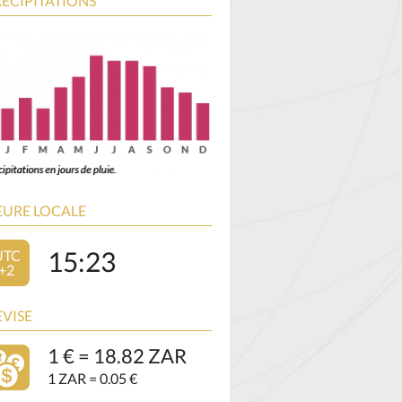
ÉCIPITATIONS
EURE LOCALE
15:23
UTC
+2
VISE
1 € = 18.82 ZAR
1 ZAR = 0.05 €