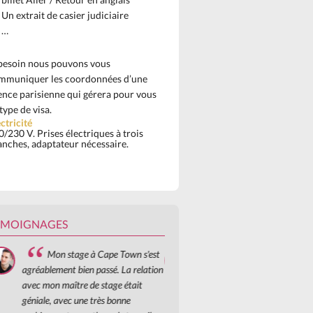
Un extrait de casier judiciaire
…
 besoin nous pouvons vous
mmuniquer les coordonnées d’une
ence parisienne qui gérera pour vous
type de visa.
ctricité
/230 V. Prises électriques à trois
anches, adaptateur nécessaire.
ÉMOIGNAGES
Mon stage à Cape Town s'est
Mon stage à Cape Town
agréablement bien passé. La relation
agréablement bien passé. La 
avec mon maître de stage était
avec mon maître de stage éta
géniale, avec une très bonne
géniale, avec une très bonne