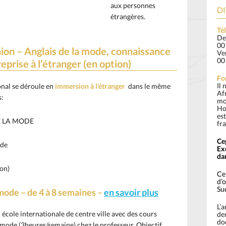
aux personnes
DI
étrangères.
Té
De
00
ion – Anglais de la mode, connaissance
Ver
00
eprise à l’étranger (en option)
Fo
Il 
onal se déroule en
immersion à l’étranger
dans le même
Af
s:
mo
Ho
est
DE LA MODE
fra
Ce
ode
Ex
dan
ion)
Ce 
d’o
Su
 mode – de 4 à 8 semaines –
en savoir plus
L’
école internationale de centre ville avec des cours
de
do
a mode (3heures/semaine) chez le professeur. Objectif