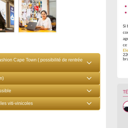
Si
co
ag
ce 
Ele
220
br
ashion Cape Town ( possibilité de rentrée
n)
ssible
T
les viti-vinicoles
Mon stage à Cape Town s'est
agréablement bien passé. La relation
avec mon maître de stage était
géniale, avec une très bonne