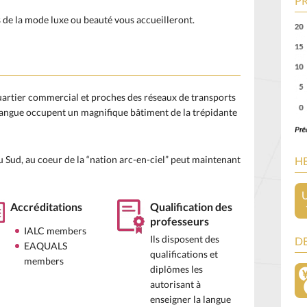
PR
 de la mode luxe ou beauté vous accueilleront.
quartier commercial et proches des réseaux de transports
 langue occupent un magnifique bâtiment de la trépidante
u Sud, au coeur de la “nation arc-en-ciel” peut maintenant
H
Accréditations
Qualification des
professeurs
IALC members
Ils disposent des
DE
EAQUALS
qualifications et
members
diplômes les
autorisant à
enseigner la langue