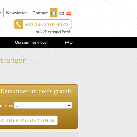
e
Newsletter
Contact
+33 (0)5 33 05 40 43
prix d'un appel local
Qui sommes-nous?
FAQ
étranger
E
L
I
T
E
F
A
S
I
O
N
À
L
'
É
T
R
A
N
G
E
Demander un devis gratuit
H
R
us êtes