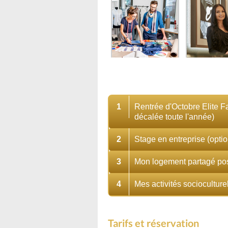
1
Rentrée d'Octobre Elite F
décalée toute l'année)
2
Stage en entreprise (optio
3
Mon logement partagé po
4
Mes activités socioculturel
Tarifs et réservation