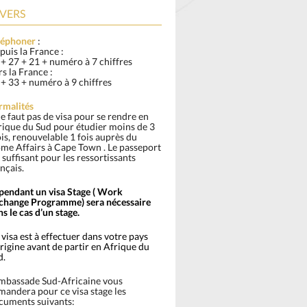
VERS
léphoner
:
puis la France :
 + 27 + 21 + numéro à 7 chiffres
s la France :
 + 33 + numéro à 9 chiffres
rmalités
ne faut pas de visa pour se rendre en
rique du Sud pour étudier moins de 3
is, renouvelable 1 fois auprès du
me Affairs à Cape Town . Le passeport
 suffisant pour les ressortissants
nçais.
pendant un visa Stage ( Work
change Programme) sera nécessaire
s le cas d’un stage.
visa est à effectuer dans votre pays
rigine avant de partir en Afrique du
d.
ambassade Sud-Africaine vous
mandera pour ce visa stage les
cuments suivants: