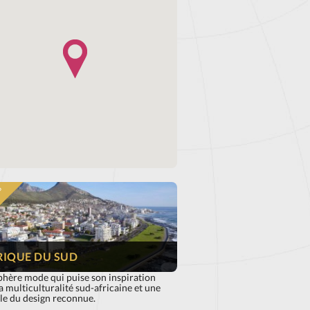
e Elite Fashion Cape Town
S
RIQUE DU SUD
phère mode qui puise son inspiration
a multiculturalité sud-africaine et une
le du design reconnue.