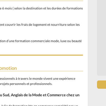
ambiance et un rythme de travail
soutenu. Je suis très content de mon
6 mois ( selon la destination et les durées de formations
séjour en Afrique du Sud, très
satisfaisant. Je pense même y
retourner dès que j'en aurai la
nt couvrir les frais de logement et nourriture selon les
possibilitée pour découvrir encore
plus le mo
nde de la mode en Afrique
du Sud. Je ne me suis vraiment pas
tation d’une formation commerciale mode, luxe ou beauté
ennuyé et je pense que mon maître
de stage a été plutôt satisfait de mon
travail durant les 2 mois.
Pierre
2 ème année bts
commercialisation de la Mode
romotion
fessionnels à travers le monde vivent une expérience
rojets personnels et professionnels.
 du Sud, Anglais de la Mode et Commerce chez un
Julie de formation bts en commerce complété par un