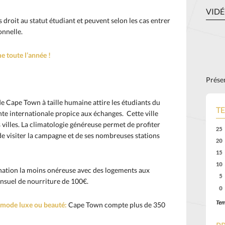
VID
 droit au statut étudiant et peuvent selon les cas entrer
onnelle.
toute l’année !
Présen
 de Cape Town à taille humaine attire les étudiants du
T
e internationale propice aux échanges. Cette ville
 villes. La climatologie généreuse permet de profiter
de visiter la campagne et de ses nombreuses stations
nation la moins onéreuse avec des logements aux
nsuel de nourriture de 100€.
e mode luxe ou beauté:
Cape Town compte plus de 350