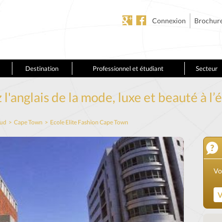
Connexion
Brochur
Destination
Professionnel et étudiant
Secteur
 l'anglais de la mode, luxe et beauté à l’
sud
>
Cape Town
>
Ecole Elite Fashion Cape Town
Vo