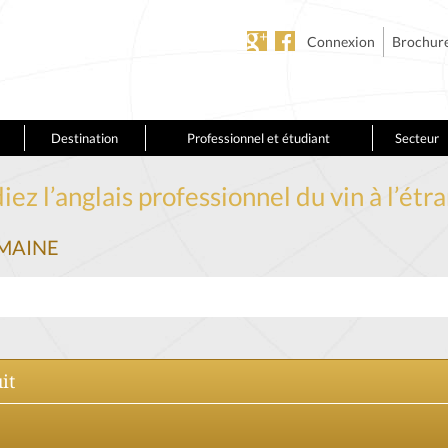
Connexion
Brochur
Destination
Professionnel et étudiant
Secteur
iez l’anglais professionnel du vin à l’étr
OMAINE
it