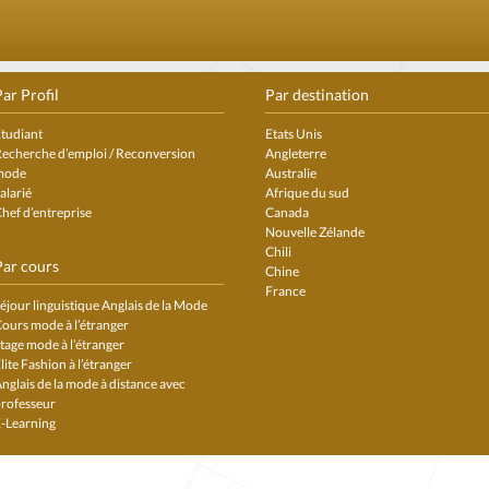
ar Profil
Par destination
tudiant
Etats Unis
echerche d’emploi / Reconversion
Angleterre
mode
Australie
alarié
Afrique du sud
hef d’entreprise
Canada
Nouvelle Zélande
Chili
Par cours
Chine
France
éjour linguistique Anglais de la Mode
ours mode à l’étranger
tage mode à l’étranger
lite Fashion à l’étranger
nglais de la mode à distance avec
rofesseur
-Learning