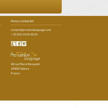
Nous contacter
contact@prowinelanguage.com
+ 33 (0)5 33 05 40 43
48 rue Pierre Renaudel
33400 Talence
France