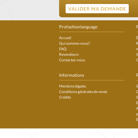
Profashionlanguage
P
Accueil
É
Qui sommes-nous?
R
FAQ
Revendeurs
S
Contactez-nous
C
Informations
Mentions légales
S
Conditions générales de vente
C
Crédits
S
E
A
p
E