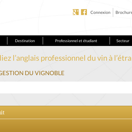
Connexion
Brochur
Destination
Professionnel et étudiant
Secteur
iez l’anglais professionnel du vin à l’étr
 GESTION DU VIGNOBLE
it