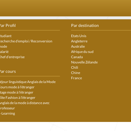
ar Profil
Par destination
tudiant
Etats Unis
echerche d’emploi / Reconversion
Angleterre
mode
Australie
alarié
Afrique du sud
hef d’entreprise
Canada
Nouvelle Zélande
Chili
Par cours
Chine
France
éjour linguistique Anglais de la Mode
ours mode à l’étranger
tage mode à l’étranger
lite Fashion à l’étranger
nglais de la mode à distance avec
rofesseur
-Learning