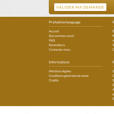
Profashionlanguage
P
Accueil
É
Qui sommes-nous?
R
FAQ
Revendeurs
S
Contactez-nous
C
Informations
Mentions légales
S
Conditions générales de vente
C
Crédits
S
E
A
p
E