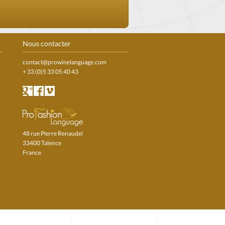
Nous contacter
contact@prowinelanguage.com
+ 33 (0)5 33 05 40 43
48 rue Pierre Renaudel
33400 Talence
France