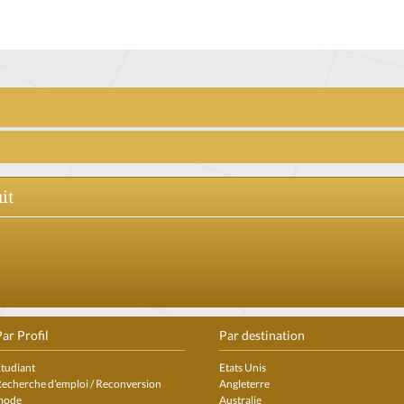
it
ar Profil
Par destination
tudiant
Etats Unis
echerche d’emploi / Reconversion
Angleterre
mode
Australie