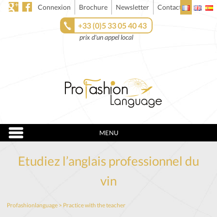
Connexion
Brochure
Newsletter
Contact
+33 (0)5 33 05 40 43
prix d'un appel local
MENU
Etudiez l’anglais professionnel du
vin
Profashionlanguage
>
Practice with the teacher