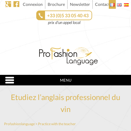
Connexion
Brochure
Newsletter
Contact
+33 (0)5 33 05 40 43
prix d'un appel local
MENU
Etudiez l’anglais professionnel du
vin
Profashionlanguage
>
Practice with the teacher